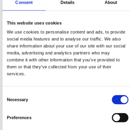
Consent
Details
About
Die Patronen des Synthetic Wave Systems wurden entwickelt, um die
Entfernung von Rauch und Feinstaub, die in anspruchsvollen Anwendungen
This website uses cookies
entstehen, zu verbessern. Im Vergleich zu herkömmlichen Polyestermedien,
mit denen sich ähnlich gute Ergebnisse nur schwer erzielen lassen, bietet das
We use cookies to personalise content and ads, to provide
Synthetic Wave System von Beginn an eine höhere Effizienz.
social media features and to analyse our traffic. We also
Das Synthetic Wave System stellt eine Kombination aus standardmäßigen
share information about your use of our site with our social
Polyestermedien und hocheffizienten ePTFEMembranmedien dar.
media, advertising and analytics partners who may
Vorteile des Synthetic Wave Systems:
combine it with other information that you’ve provided to
them or that they’ve collected from your use of their
höhere Staubabscheidung – wirksamer Schutz von Mitarbeitern und
Umwelt vor schädlichen Emissionen
services.
trägt zur Einhaltung allgemeiner Staubgrenzwerte bei, wie z. B. des in
Deutschland geltenden Allgemeinen Staubgrenzwertes (ASGW)
durch Kombination der überlegenen Elektrospinntechnologie mit
einem bewährten Basisträger bietet das Synthetic Wave System eine
Consent
höhere Effizienz, bessere Filterstandzeiten und Kosteneinsparungen
Necessary
Selection
für industrielle Filterkollektoren
die wellenförmigen Polyestermedien mit Oberflächenbehandlung
senken den Stromund Druckluftverbrauch und verbessern so die
Preferences
Energieeffizienz
perfekt für Feinstaubanwendungen wie Laser-, Plasma-, Schweiß-
und Brennschneidprozesse geeignet